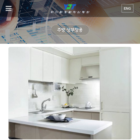
이메일을
ENG
입력하시면
답변
등록
주방 상부장용
시
답변이
이메일로
전송됩니다.